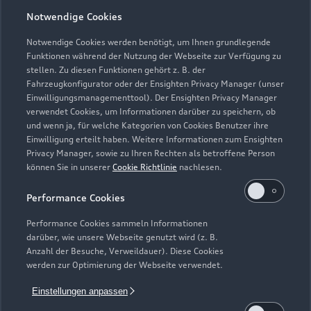
Öffnungszeiten
Notwendige Cookies
Notwendige Cookies werden benötigt, um Ihnen grundlegende
Funktionen während der Nutzung der Webseite zur Verfügung zu
Verkauf
stellen. Zu diesen Funktionen gehört z. B. der
Geschlossen
,
öffnet am
Montag 08:30
Fahrzeugkonfigurator oder der Ensighten Privacy Manager (unser
Einwilligungsmanagementtool). Der Ensighten Privacy Manager
verwendet Cookies, um Informationen darüber zu speichern, ob
Service
und wenn ja, für welche Kategorien von Cookies Benutzer ihre
Geschlossen
,
öffnet am
Montag 07:30
Einwilligung erteilt haben. Weitere Informationen zum Ensighten
Privacy Manager, sowie zu Ihren Rechten als betroffene Person
können Sie in unserer
Cookie Richtlinie
nachlesen.
Teile- und Zubehörverkauf
Geschlossen
,
öffnet am
Montag 07:30
Performance Cookies
Performance Cookies sammeln Informationen
Unser Betrieb ist am 24.12., 27.12. sowie am
darüber, wie unsere Webseite genutzt wird (z. B.
Anzahl der Besuche, Verweildauer). Diese Cookies
31.12.2025 geschlossen.
werden zur Optimierung der Webseite verwendet.
Einstellungen anpassen