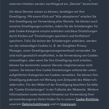
externen Inhalten werden nachfolgend als „Dienste“ bezeichnet.
Um diese Dienste nutzen zu können, benötigen wir Ihre
Einwilligung. Mit einem Klick auf "Alle akzeptieren" erteilen Sie
Ihre Einwilligung zur Verwendung aller Dienste. Sie können auch
einzelne Einwilligungen erteilen, indem Sie die Schieberegler für
jede Cookie-Kategorie einzeln anklicken und diese Einstellungen
durch Klicken auf "Einstellungen speichern und fortfahren"
speichern. Falls Sie keinen der Schieberegler anklicken, werden
nur die notwendigen Cookies (z. B. der Ensighten Privacy
Berliner Straße 13
Manager, unser Einwilligungsmanagementtool) verwendet. Sie
74613 Öhringen
sind nicht gesetzlich verpflichtet, in die Verwendung von Cookies
einzuwilligen, aber wenn Sie Ihre Einwilligung nicht erteilen,
können Sie bestimmte unserer Dienste möglicherweise nicht
07941 92520
nutzen. Sie können Ihre Cookie-Einstellungen anhand der unten
aufgeführten Kategorien von Cookies verwalten. Sie können Ihre
audi-oeh@koch-autogruppe.de
Einwilligung jederzeit mit Wirkung zum Zeitpunkt des Widerrufs
widerrufen. Für den Widerruf der Einwilligung beachten Sie bitte
die "Cookie-Einstellungen" in der Fußzeile der Webseite. Weitere
Kontaktdaten herunterladen
Informationen sowie konkrete Hinweise zur Verwendung Ihrer
personenbezogenen Daten finden Sie in unserer
Cookie Richtlinie
,
unserem
Datenschutzhinweis
und im
Impressum
.